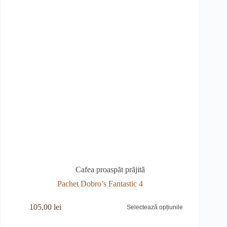
odusului.
Cafea proaspăt prăjită
Pachet Dobro’s Fantastic 4
est
105,00
lei
Selectează opțiunile
odus
e