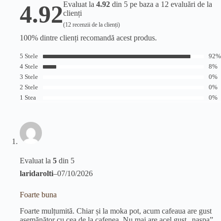
Evaluat la
4.92
din 5 pe baza a
12
evaluări de la
4.92
clienți
(
12
recenzii de la clienți)
100% dintre clienți recomandă acest produs.
5 Stele
92%
4 Stele
8%
3 Stele
0%
2 Stele
0%
1 Stea
0%
Evaluat la
5
din 5
laridarolti
–
07/10/2026
Foarte buna
Foarte mulțumită. Chiar și la moka pot, acum cafeaua are gust
asemănător cu cea de la cafenea. Nu mai are acel gust „naspa”