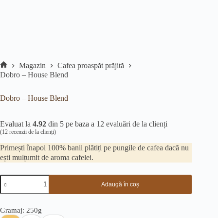
Magazin
Cafea proaspăt prăjită
Prima
Dobro – House Blend
pagină
Dobro – House Blend
Evaluat la
4.92
din 5 pe baza a
12
evaluări de la clienți
(
12
recenzii de la clienți)
Primești înapoi 100% banii plătiți pe pungile de cafea dacă nu
ești mulțumit de aroma cafelei.
Cantitate
Adaugă în coș
Dobro
-
House
Gramaj
: 250g
Blend