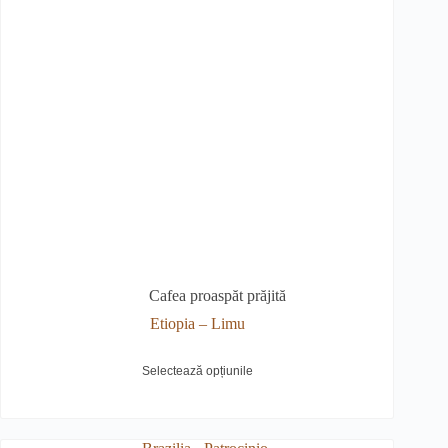
Cafea proaspăt prăjită
Etiopia – Limu
est
Selectează opțiunile
odus
e
ai
lte
riații.