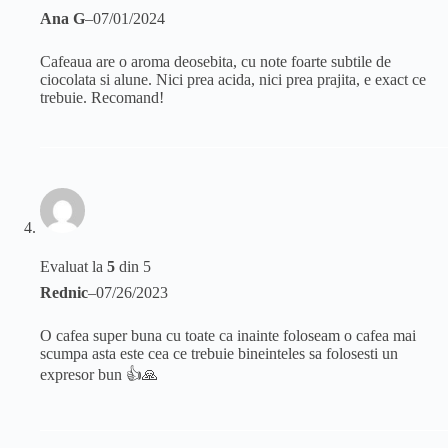
Ana G
–
07/01/2024
Cafeaua are o aroma deosebita, cu note foarte subtile de
ciocolata si alune. Nici prea acida, nici prea prajita, e exact ce
trebuie. Recomand!
Evaluat la
5
din 5
Rednic
–
07/26/2023
O cafea super buna cu toate ca inainte foloseam o cafea mai
scumpa asta este cea ce trebuie bineinteles sa folosesti un
expresor bun 👍🙏