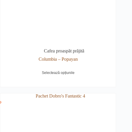
Cafea proaspăt prăjită
Columbia – Popayan
est
Selectează opțiunile
odus
e
ai
lte
riații.
țiunile
t
ese
gina