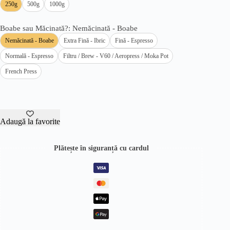
250g
500g
1000g
Boabe sau Măcinată?
: Nemăcinată - Boabe
Nemăcinată - Boabe
Extra Fină - Ibric
Fină - Espresso
Normală - Espresso
Filtru / Brew - V60 / Aeropress / Moka Pot
French Press
Adaugă la favorite
Plătește în siguranță cu cardul