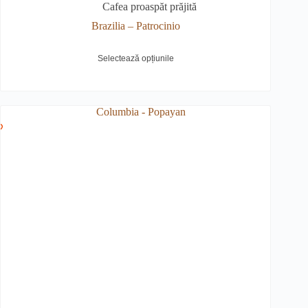
Cafea proaspăt prăjită
Brazilia – Patrocinio
est
Selectează opțiunile
odus
e
ai
lte
riații.
țiunile
t
ese
gina
odusului.