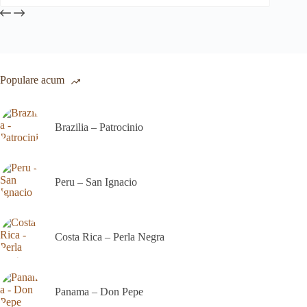
ai
lte
riații.
țiunile
t
ese
Populare acum
gina
odusului.
Brazilia – Patrocinio
Peru – San Ignacio
Costa Rica – Perla Negra
Panama – Don Pepe