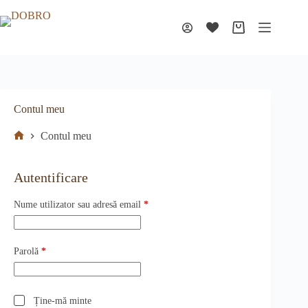
Sari
la
conținut
Coș
de
cumpărături
Contul meu
Contul meu
Prima
pagină
Autentificare
Obligatoriu
Nume utilizator sau adresă email
*
Obligatoriu
Parolă
*
Ține-mă minte