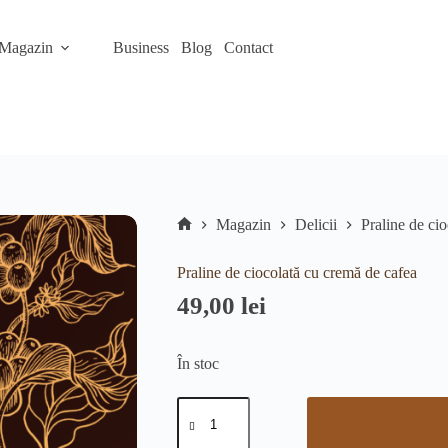
Magazin
Business
Blog
Contact
Magazin
Delicii
Praline de ci
Prima
pagină
Praline de ciocolată cu cremă de cafea
49,00
lei
În stoc
Cantitate
Praline
de