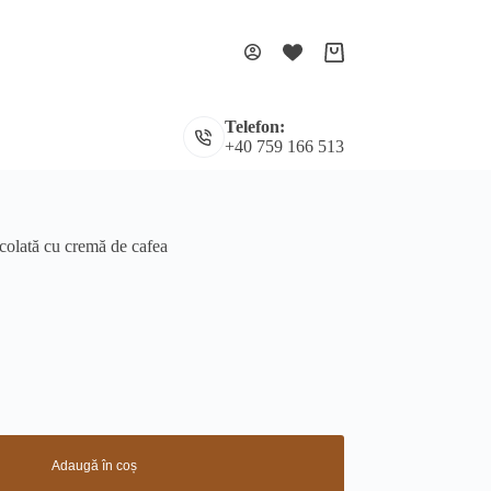
Coș
de
cumpărături
Telefon:
+40 759 166 513
ocolată cu cremă de cafea
Adaugă în coș