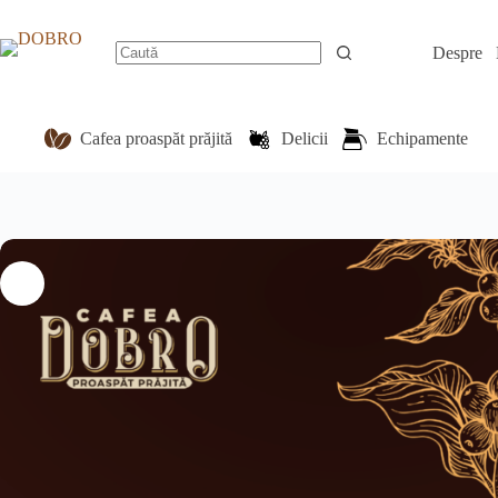
Sari
la
conținut
Despre
Niciun
rezultat
Cafea proaspăt prăjită
Delicii
Echipamente