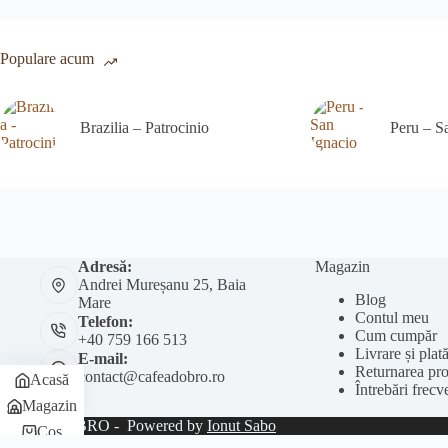
Populare acum
Brazilia – Patrocinio
Peru – S
Adresă:
Magazin
Andrei Mureșanu 25, Baia
Blog
Mare
Contul meu
Telefon:
Cum cumpăr
+40 759 166 513
Livrare și plat
E-mail:
Returnarea pr
contact@cafeadobro.ro
Acasă
Întrebări frecv
Magazin
© 2026 DOBRO - Powered by
Ionut Sabo
Coș