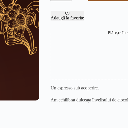
ciocolată
cu
cremă
de
Adaugă la favorite
cafea
Plătește în
Un espresso sub acoperire.
Am echilibrat dulceața învelișului de cioco